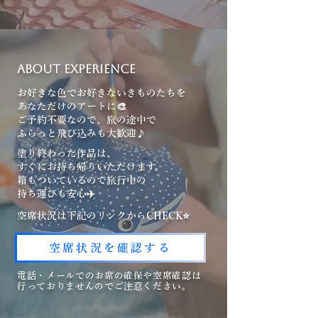
​ABOUT EXPERIENCE
お好きな色でお好きないきものたちを
あなただけのアートに🎨
ご予約不要なので、旅の途中で
ふらっと飛び込みも大歓迎♪
塗り終わった作品は、
すぐにお持ち帰りいただけます。
箱もついているので旅行中の
持ち運びも安心✈️
空席状況は下記のリンクからCHECK⭐️
空席状況を確認する
電話・メールでのお席の確保や空席確認は
行っておりませんのでご注意ください。